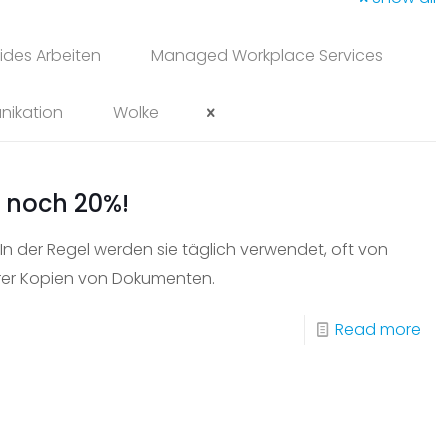
ides Arbeiten
Managed Workplace Services
nikation
Wolke
s noch 20%!
 In der Regel werden sie täglich verwendet, oft von
rer Kopien von Dokumenten.
-
Read more
We
der
Ton