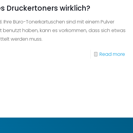
es Druckertoners wirklich?
d. Ihre Büro-Tonerkartuschen sind mit einem Pulver
nicht benutzt haben, kann es vorkommen, dass sich etwas
ttelt werden muss.
-
Read more
Fun
da
Sch
ein
Dru
wirk