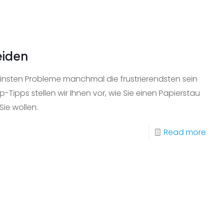
leer
ist,
sin
es
eiden
no
20%
leinsten Probleme manchmal die frustrierendsten sein
Tipps stellen wir Ihnen vor, wie Sie einen Papierstau
Sie wollen.
-
Read more
Wie
Sie
ein
Pap
ver