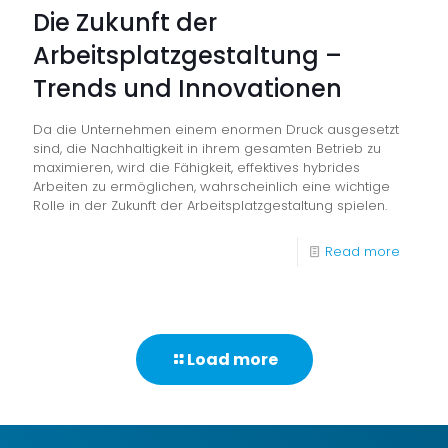
Die Zukunft der
CM
Arbeitsplatzgestaltung –
Advan
Trends und Innovationen
Printing
Iberia
Da die Unternehmen einem enormen Druck ausgesetzt
SA
sind, die Nachhaltigkeit in ihrem gesamten Betrieb zu
maximieren, wird die Fähigkeit, effektives hybrides
Arbeiten zu ermöglichen, wahrscheinlich eine wichtige
Rolle in der Zukunft der Arbeitsplatzgestaltung spielen.
-
Read more
Die
Zukunft
der
Load more
Arbeits
–
Trends