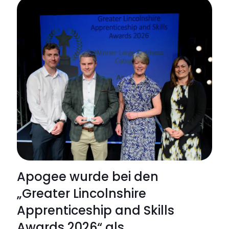
der
NHS-
Trusts
verfüg
über
keine
proakti
Überw
der
digital
Nutzer
Apogee wurde bei den
an
„Greater Lincolnshire
vorders
Apprenticeship and Skills
Front
Awards 2026“ als