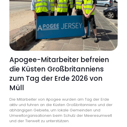
Appren
and
Skills
Awards
2026“
als
„Ausbil
Apogee-Mitarbeiter befreien
des
die Küsten Großbritanniens
Jahres“
zum Tag der Erde 2026 von
ausgez
Müll
Die Mitarbeiter von Apogee wurden am Tag der Erde
aktiv und fuhren an die Küsten Großbritanniens und der
abhängigen Gebiete, um lokale Gemeinden und
Umweltorganisationen beim Schutz der Meeresumwelt
und der Tierwelt zu unterstützen.