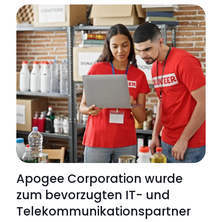
Apoge
Corpor
präsent
dateng
Dienstl
für
den
Arbeits
auf
der
Procur
Wales
Apogee Corporation wurde
zum bevorzugten IT- und
Telekommunikationspartner