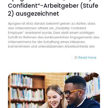
Confident“-Arbeitgeber (Stufe
2) ausgezeichnet
Apogee ist stolz darauf, bekannt geben zu dürfen, dass
das Unternehmen offiziell als „Disability Confident
Employer“ anerkannt wurde. Dies stellt einen wichtigen
Schritt im Rahmen des kontinuierlichen Engagements des
Unternehmens für die Schaffung eines inklusiven,
barrierefreien und unterstützenden Arbeitsumfelds dar.
-
Read more
Apoge
wurde
als
„Disabil
Confide
Arbeit
(Stufe