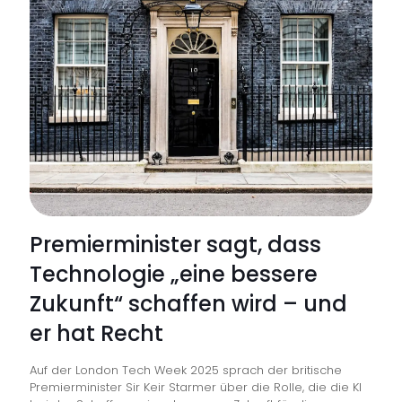
bevorz
IT-
und
Teleko
im
Rahme
des
Rahmen
der
Premierminister sagt, dass
Einkau
Technologie „eine bessere
für
Zukunft“ schaffen wird – und
gemein
er hat Recht
Organi
ernann
Auf der London Tech Week 2025 sprach der britische
Premierminister Sir Keir Starmer über die Rolle, die die KI