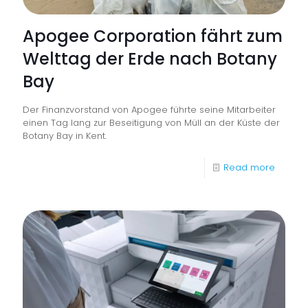
hat
Apogee Corporation fährt zum
Recht
Welttag der Erde nach Botany
Bay
Der Finanzvorstand von Apogee führte seine Mitarbeiter
einen Tag lang zur Beseitigung von Müll an der Küste der
Botany Bay in Kent.
-
Read more
Apoge
Corpor
fährt
zum
Weltta
der