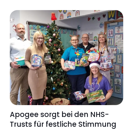
Die
Apoge
Corpor
tritt
Capital
Connec
bei
Apogee sorgt bei den NHS-
Trusts für festliche Stimmung