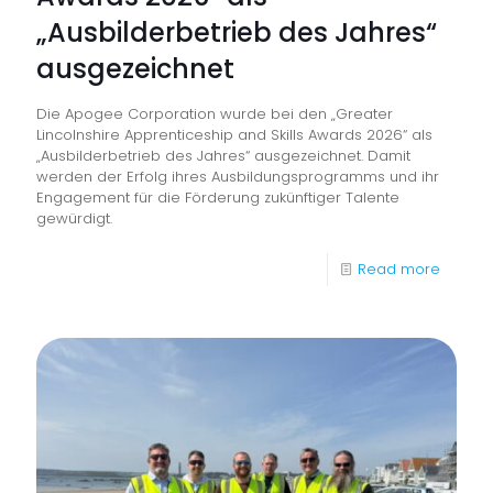
„Ausbilderbetrieb des Jahres“
ausgezeichnet
Die Apogee Corporation wurde bei den „Greater
Lincolnshire Apprenticeship and Skills Awards 2026“ als
„Ausbilderbetrieb des Jahres“ ausgezeichnet. Damit
werden der Erfolg ihres Ausbildungsprogramms und ihr
Engagement für die Förderung zukünftiger Talente
gewürdigt.
-
Read more
Apoge
wurde
bei
den
„Greate
Lincoln