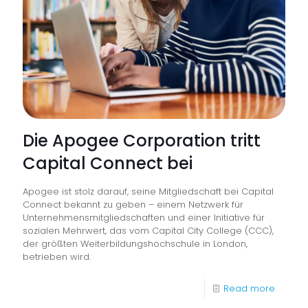
2)
ausgez
Die Apogee Corporation tritt
Capital Connect bei
Apogee ist stolz darauf, seine Mitgliedschaft bei Capital
Connect bekannt zu geben – einem Netzwerk für
Unternehmensmitgliedschaften und einer Initiative für
sozialen Mehrwert, das vom Capital City College (CCC),
der größten Weiterbildungshochschule in London,
betrieben wird.
-
Read more