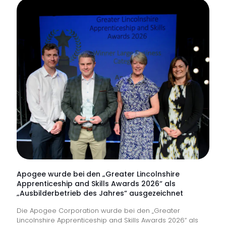
%
der
NHS-
Trusts
verfüg
über
keine
proakti
Überw
der
digital
Nutzer
Apogee wurde bei den „Greater Lincolnshire
Apprenticeship and Skills Awards 2026“ als
an
„Ausbilderbetrieb des Jahres“ ausgezeichnet
vorders
Die Apogee Corporation wurde bei den „Greater
Front
Lincolnshire Apprenticeship and Skills Awards 2026“ als