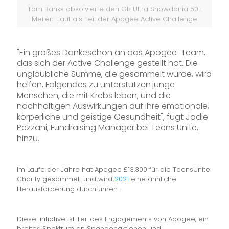
Tom Banks absolvierte den GB Ultra Snowdonia 50-
Meilen-Lauf als Teil der Apogee Active Challenge
"Ein großes Dankeschön an das Apogee-Team,
das sich der Active Challenge gestellt hat. Die
unglaubliche Summe, die gesammelt wurde, wird
helfen, Folgendes zu unterstützen
junge
Menschen, die mit Krebs leben, und die
nachhaltigen Auswirkungen auf ihre emotionale,
körperliche und geistige Gesundheit", fügt Jodie
Pezzani, Fundraising Manager bei Teens Unite,
hinzu.
Im Laufe der Jahre hat Apogee £13
.300 für die Teens
Unite
Charity gesammelt und wird
2021
eine ähnliche
Herausforderung durchführen .
Diese Initiative ist Teil des Engagements von Apogee, ein
breites Spektrum an Spendenaktionen und