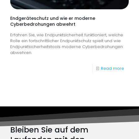
als
„Ausbil
Endgeräteschutz und wie er moderne
Cyberbedrohungen abwehrt
des
Erfahren Sie, wie Endpunktsicherheit funktioniert, welche
Jahres“
Rolle ein fortschrittlicher Endpunktschutz spielt und wie
ausgez
Endpunktsicherheitstools moderne Cyberbedrohungen
abwehren.
-
Read more
Endger
und
wie
er
moder
Cyber
Bleiben Sie auf dem
abwehr