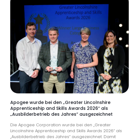
der
NHS-
Trusts
verfüg
über
keine
proakti
Überw
der
digital
Nutzer
Apogee wurde bei den „Greater Lincolnshire
Apprenticeship and Skills Awards 2026“ als
an
„Ausbilderbetrieb des Jahres“ ausgezeichnet
vorders
Die Apogee Corporation wurde bei den „Greater
Front
Lincolnshire Apprenticeship and Skills Awards 2026“ als
„Ausbilderbetrieb des Jahres“ ausgezeichnet. Damit