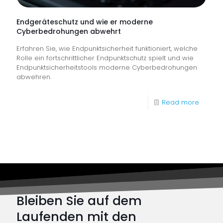
als
„Ausbil
Endgeräteschutz und wie er moderne
Cyberbedrohungen abwehrt
des
Erfahren Sie, wie Endpunktsicherheit funktioniert, welche
Jahres“
Rolle ein fortschrittlicher Endpunktschutz spielt und wie
ausgez
Endpunktsicherheitstools moderne Cyberbedrohungen
abwehren.
-
Read more
Endger
und
wie
er
moder
Cyber
Bleiben Sie auf dem
abwehr
Laufenden mit den