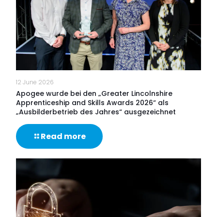
der
digitalen
Nutzererfahrung
an
vorderster
Front
12 June 2026
Apogee wurde bei den „Greater Lincolnshire
Apprenticeship and Skills Awards 2026“ als
„Ausbilderbetrieb des Jahres“ ausgezeichnet
-
Read more
Apogee
wurde
bei
den
„Greater
Lincolnshire
Apprenticeship
and