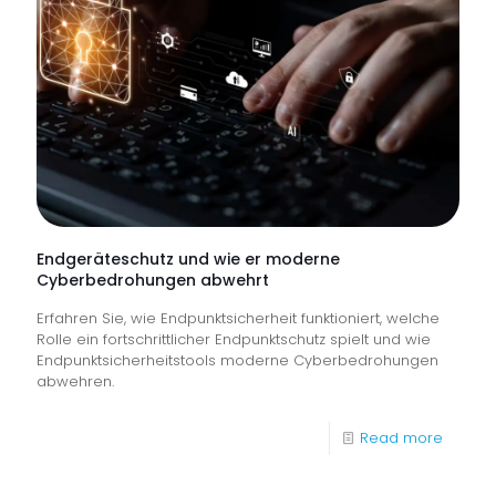
Lincoln
Appren
and
Skills
Awards
2026“
als
„Ausbil
Endgeräteschutz und wie er moderne
Cyberbedrohungen abwehrt
des
Erfahren Sie, wie Endpunktsicherheit funktioniert, welche
Jahres“
Rolle ein fortschrittlicher Endpunktschutz spielt und wie
ausgez
Endpunktsicherheitstools moderne Cyberbedrohungen
abwehren.
-
Read more
Endger