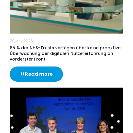
20 July 2026
85 % der NHS-Trusts verfügen über keine proaktive
Überwachung der digitalen Nutzererfahrung an
vorderster Front
-
Read more
85
%
der
NHS-
Trusts
verfügen
über
keine
proaktive
Überwachung