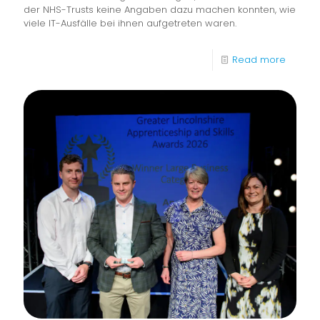
der NHS-Trusts keine Angaben dazu machen konnten, wie
viele IT-Ausfälle bei ihnen aufgetreten waren.
-
Read more
85
%
der
NHS-
Trusts
verfüg
über
keine
proakti
Überw
der
digital