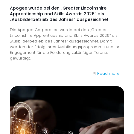
Nutzer
Apogee wurde bei den „Greater Lincolnshire
Apprenticeship and Skills Awards 2026“ als
an
„Ausbilderbetrieb des Jahres“ ausgezeichnet
vorders
Die Apogee Corporation wurde bei den „Greater
Front
Lincolnshire Apprenticeship and Skills Awards 2026“ als
„Ausbilderbetrieb des Jahres“ ausgezeichnet. Damit
werden der Erfolg ihres Ausbildungsprogramms und ihr
Engagement für die Förderung zukünftiger Talente
gewürdigt.
-
Read more
Apoge
wurde
bei
den
„Greate
Lincoln