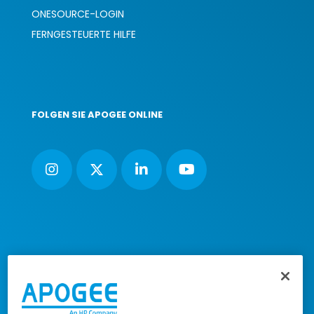
ONESOURCE-LOGIN
FERNGESTEUERTE HILFE
FOLGEN SIE APOGEE ONLINE
Apogee Deutschland GmbH , Magdeburger Straße 5, D-
30880 Laatzen, Deutschland |
Steuer-Nr:
23/200/33003
|
VAT-ID-Nr.: DE308617602
|
Eingetragen beim Amtsgericht Hannover
HRB 218760
Geschäftsführer James Clark