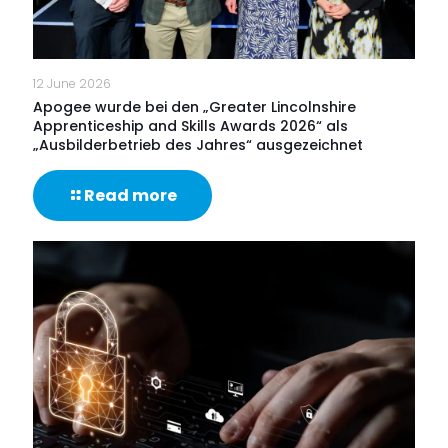
Front
12 June 2026
Apogee wurde bei den „Greater Lincolnshire
Apprenticeship and Skills Awards 2026“ als
„Ausbilderbetrieb des Jahres“ ausgezeichnet
-
Read more
Apogee
wurde
bei
den
„Greater
Lincolnshire
Apprenticeship
and
Skills
Awards
2026“
als
„Ausbilderbetrieb