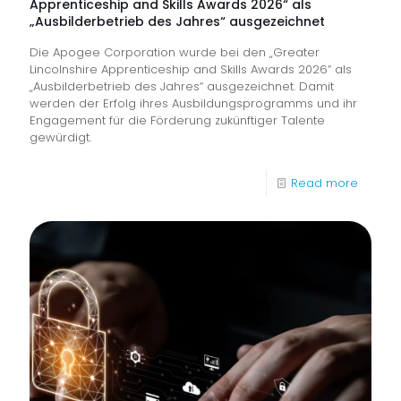
Apprenticeship and Skills Awards 2026“ als
an
„Ausbilderbetrieb des Jahres“ ausgezeichnet
vorders
Die Apogee Corporation wurde bei den „Greater
Front
Lincolnshire Apprenticeship and Skills Awards 2026“ als
„Ausbilderbetrieb des Jahres“ ausgezeichnet. Damit
werden der Erfolg ihres Ausbildungsprogramms und ihr
Engagement für die Förderung zukünftiger Talente
gewürdigt.
-
Read more
Apoge
wurde
bei
den
„Greate
Lincoln
Appren
and