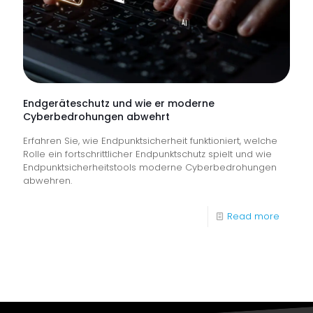
Skills
Awards
2026“
als
„Ausbil
Endgeräteschutz und wie er moderne
Cyberbedrohungen abwehrt
des
Erfahren Sie, wie Endpunktsicherheit funktioniert, welche
Jahres“
Rolle ein fortschrittlicher Endpunktschutz spielt und wie
ausgez
Endpunktsicherheitstools moderne Cyberbedrohungen
abwehren.
-
Read more
Endger
und
wie
er