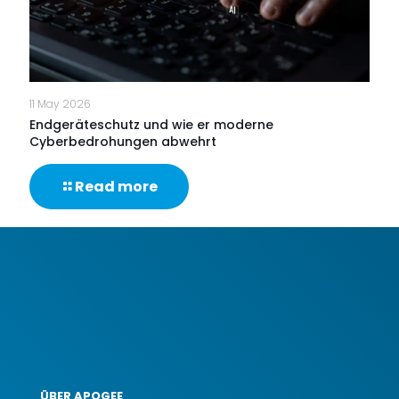
des
Jahres“
ausgezeichnet
11 May 2026
Endgeräteschutz und wie er moderne
Cyberbedrohungen abwehrt
-
Read more
Endgeräteschutz
und
wie
er
moderne
Cyberbedrohungen
abwehrt
ÜBER APOGEE