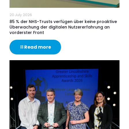
20 July 2026
85 % der NHS-Trusts verfügen über keine proaktive
Überwachung der digitalen Nutzererfahrung an
vorderster Front
-
Read more
85
%
der
NHS-
Trusts
verfügen
über
keine
proaktive
Überwachung
der
digitalen
Nutzererfahrung
an
vorderster