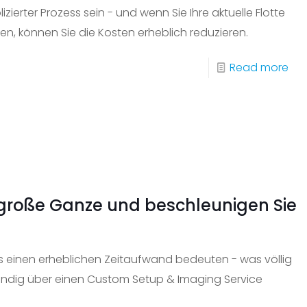
Ein
izierter Prozess sein - und wenn Sie Ihre aktuelle Flotte
hin
 können Sie die Kosten erheblich reduzieren.
-
Read more
Kom
Sie
die
Kos
für
ne
s große Ganze und beschleunigen Sie
IT-
Ger
dur
ms einen erheblichen Zeitaufwand bedeuten - was völlig
die
tändig über einen Custom Setup & Imaging Service
In