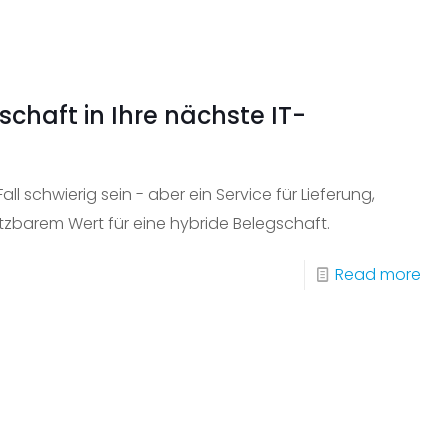
Kos
mit
Hyb
Mai
schaft in Ihre nächste IT-
l schwierig sein - aber ein Service für Lieferung,
tzbarem Wert für eine hybride Belegschaft.
-
Read more
Bez
Sie
Ihre
hyb
Bel