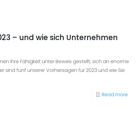
We
tec
Sup
dire
023 – und wie sich Unternehmen
vo
Ihr
Dru
n ihre Fähigkeit unter Beweis gestellt, sich an enorme
zu
r sind fünf unserer Vorhersagen für 2023 und wie Sie
erh
Ta
-
Read more
for
Fün
Ser
Pr
für
da