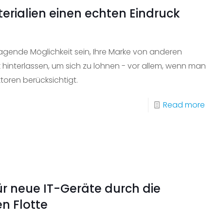
in
erialien einen echten Eindruck
Ihre
näc
IT-
ragende Möglichkeit sein, Ihre Marke von anderen
Ein
hinterlassen, um sich zu lohnen - vor allem, wenn man
ein
toren berücksichtigt.
-
Read more
Wie
Sie
mit
Ihr
Mar
ür neue IT-Geräte durch die
ein
n Flotte
ech