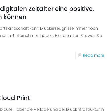
Jah
gitalen Zeitalter eine positive,
202
en können
–
un
chäftslandschaft kann Druckerzeugnisse immer noch
wie
 auf Ihr Unternehmen haben. Hier erfahren Sie, was Sie
sic
Un
dar
-
Read more
vor
Wie
kö
Dru
au
im
dig
Cloud Print
Zeit
ein
bläufe - aber die Verlagerung der Druckinfrastruktur in