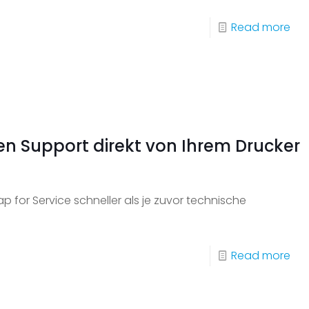
Ihre
-
Read more
akt
Kon
Flo
Sie
sic
auf
da
en Support direkt von Ihrem Drucker
gr
Ga
un
 for Service schneller als je zuvor technische
bes
Sie
Ihre
-
Read more
IT-
Der
Ein
ein